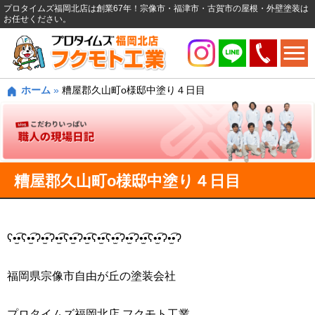
プロタイムズ福岡北店は創業67年！宗像市・福津市・古賀市の屋根・外壁塗装は
お任せください。
ホーム
»
糟屋郡久山町o様邸中塗り４日目
糟屋郡久山町o様邸中塗り４日目
ʕ•̫͡•ʕ•̫͡•ʔ•̫͡•ʔ•̫͡•ʕ•̫͡•ʔ•̫͡•ʕ•̫͡•ʕ•̫͡•ʔ•̫͡•ʔ•̫͡•ʕ•̫͡•ʔ•̫͡•ʔ
福岡県宗像市自由が丘の塗装会社
プロタイムズ福岡北店 フクモト工業