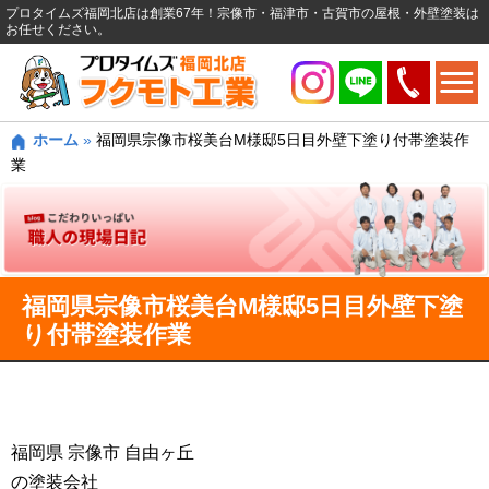
プロタイムズ福岡北店は創業67年！宗像市・福津市・古賀市の屋根・外壁塗装は
お任せください。
ホーム
»
福岡県宗像市桜美台M様邸5日目外壁下塗り付帯塗装作
業
福岡県宗像市桜美台M様邸5日目外壁下塗
り付帯塗装作業
福岡県 宗像市 自由ヶ丘
の塗装会社