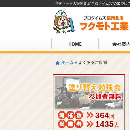
全国ネットの塗装集団"プロタイムズ"の加盟
ホーム
»
よくあるご質問
364
回
1435
人