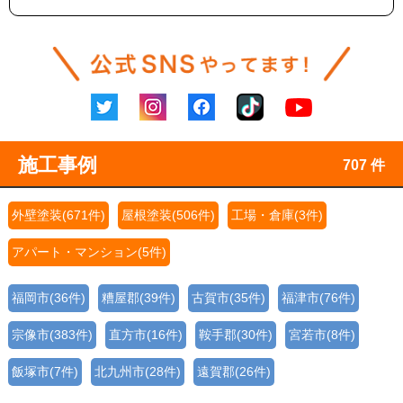
施工事例
707 件
外壁塗装(671件)
屋根塗装(506件)
工場・倉庫(3件)
アパート・マンション(5件)
福岡市(36件)
糟屋郡(39件)
古賀市(35件)
福津市(76件)
宗像市(383件)
直方市(16件)
鞍手郡(30件)
宮若市(8件)
飯塚市(7件)
北九州市(28件)
遠賀郡(26件)