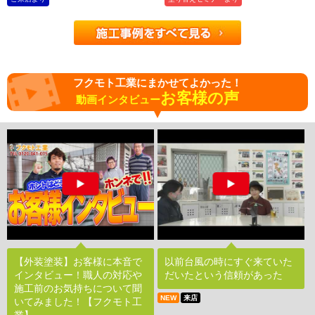
フクモト工業にまかせてよかった！
お客様の声
動画インタビュー
【外装塗装】お客様に本音で
以前台風の時にすぐ来ていた
インタビュー！職人の対応や
だいたという信頼があった
施工前のお気持ちについて聞
NEW
来店
いてみました！【フクモト工
業】