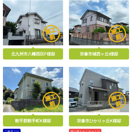
北九州市八幡西区F様邸
宗像市城西ヶ丘I様邸
鞍手郡鞍手町K様邸
宗像市ひかりヶ丘K様邸
ご来店より
塗り替えセミナーより