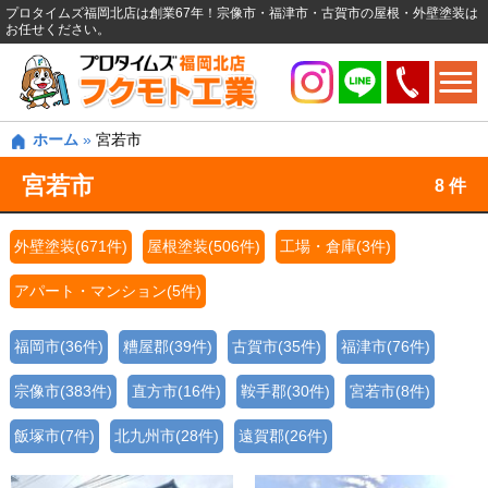
プロタイムズ福岡北店は創業67年！宗像市・福津市・古賀市の屋根・外壁塗装は
お任せください。
ホーム
»
宮若市
宮若市
8 件
外壁塗装(671件)
屋根塗装(506件)
工場・倉庫(3件)
アパート・マンション(5件)
福岡市(36件)
糟屋郡(39件)
古賀市(35件)
福津市(76件)
宗像市(383件)
直方市(16件)
鞍手郡(30件)
宮若市(8件)
飯塚市(7件)
北九州市(28件)
遠賀郡(26件)