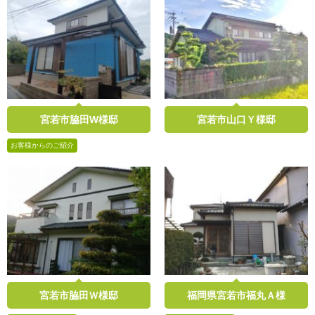
宮若市脇田W様邸
宮若市山口Ｙ様邸
お客様からのご紹介
宮若市脇田Ｗ様邸
福岡県宮若市福丸Ａ様