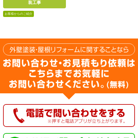
装工事
お客様からのご紹介