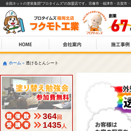
全国ネットの塗装集団"プロタイムズ"の加盟店です。宗像市・福津市・古賀市
ホーム
»
透けるとんシート
364
回
1435
人