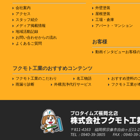
会社案内
外壁塗装
アクセス
屋根塗装
スタッフ紹介
工場・倉庫
メディア掲載情報
アパート・マンション
地域活動記録
お問い合わせからの流れ
お客様
よくあるご質問
動画インタビューお客様
フクモト工業のおすすめコンテンツ
フクモト工業のこだわり
名工物語
おすすめ塗料の
雨漏り診断
外構洗浄代行サービス
フクモト工業が
〒811-4163 福岡県宗像市自由ヶ丘11-
TEL：0940-39-3805 FAX：0940-39-