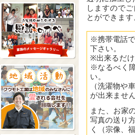
しますのでご
とができます
※携帯電話
下さい。
※出来るだ
※なるべく
い。
（洗濯物や
が出来ませ
また、お家
写真の送り
く（宗像、