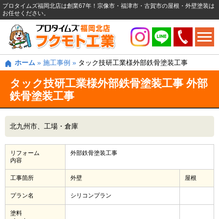
プロタイムズ福岡北店は創業67年！宗像市・福津市・古賀市の屋根・外壁塗装は
お任せください。
ホーム
»
施工事例
»
タック技研工業様外部鉄骨塗装工事
タック技研工業様外部鉄骨塗装工事 外部
鉄骨塗装工事
北九州市
工場・倉庫
リフォーム
外部鉄骨塗装工事
内容
工事箇所
外壁
屋根
プラン名
シリコンプラン
塗料