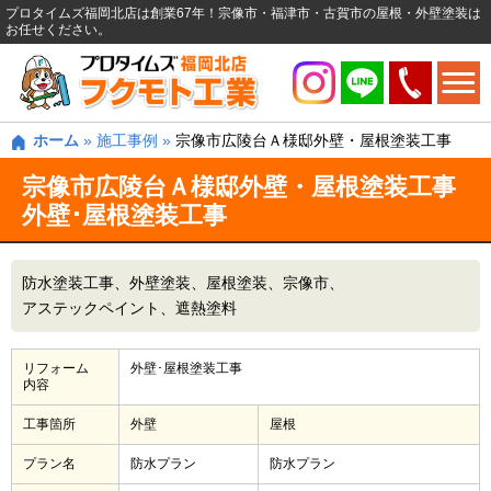
プロタイムズ福岡北店は創業67年！宗像市・福津市・古賀市の屋根・外壁塗装は
お任せください。
ホーム
»
施工事例
»
宗像市広陵台Ａ様邸外壁・屋根塗装工事
宗像市広陵台Ａ様邸外壁・屋根塗装工事
外壁･屋根塗装工事
防水塗装工事
外壁塗装
屋根塗装
宗像市
アステックペイント
遮熱塗料
リフォーム
外壁･屋根塗装工事
内容
工事箇所
外壁
屋根
プラン名
防水プラン
防水プラン