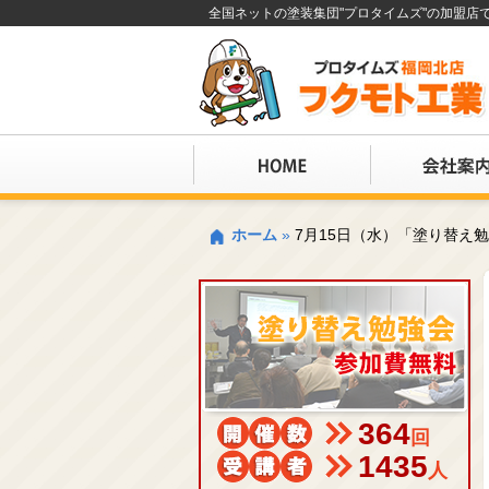
全国ネットの塗装集団"プロタイムズ"の加盟
ホーム
»
7月15日（水）「塗り替え
364
回
1435
人