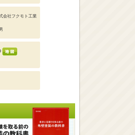
式会社フクモト工業
男
9