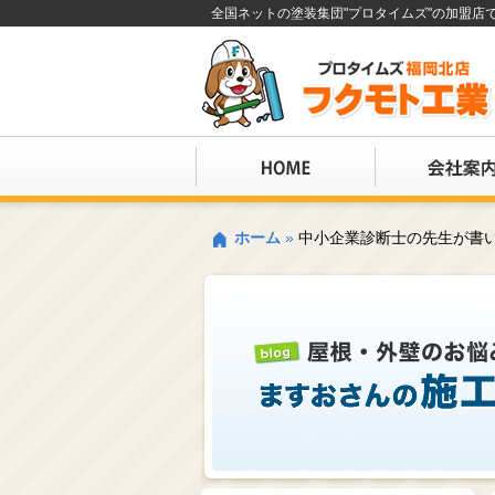
全国ネットの塗装集団"プロタイムズ"の加盟
ホーム
»
中小企業診断士の先生が書