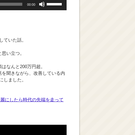
ボ
00:00
リ
ュ
ー
ム
調
していた話。
節
に
と思い立つ。
は
上
はなんと200万円超。
下
話を聞きながら、改善している内
矢
にしました。
印
キ
ー
綺麗にしたら時代の先端を走って
を
使
っ
て
く
だ