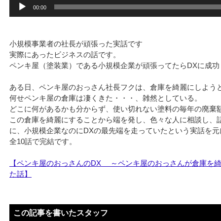
音
00:00
声
プ
レ
小規模事業者の社長が頑張った実話です
ー
実際にあったビジネスの話です。
ヤ
ペンキ屋（塗装業）である小規模企業が頑張ってたらDXに成功
ー
ある日、ペンキ屋のおっさん社長フクは、倉庫を綺麗にしよう
何せペンキ屋の倉庫は凄くきた・・・、雑然としている。
どこに何があるかも分からず、使い切れない塗料の毎年の廃棄額
この倉庫を綺麗にすることから端を発し、色々な人に相談し、
に、小規模企業なのにDXの最先端を走っていたという実話を元
全10話で完結です。
【ペンキ屋のおっさんのDX ～ペンキ屋のおっさんが倉庫を
た話】
この記事を書いたスタッフ