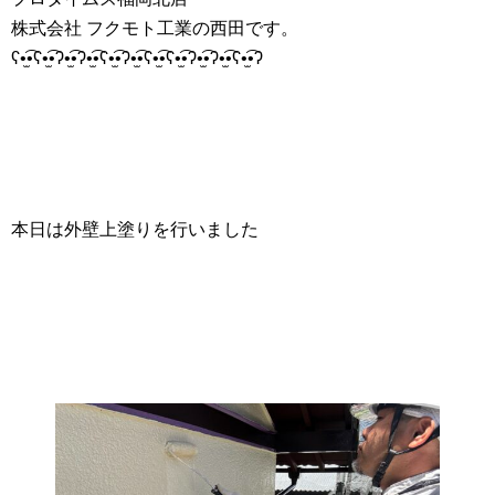
株式会社 フクモト工業の西田です。
ʕ•̫͡•ʕ•̫͡•ʔ•̫͡•ʔ•̫͡•ʕ•̫͡•ʔ•̫͡•ʕ•̫͡•ʕ•̫͡•ʔ•̫͡•ʔ•̫͡•ʕ•̫͡•ʔ
本日は外壁上塗りを行いました