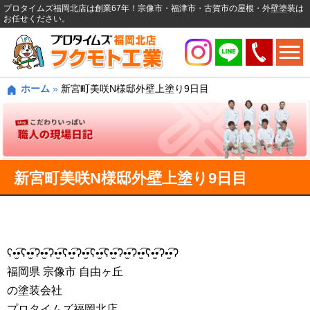
プロタイムズ福岡北店は創業67年！宗像市・福津市・古賀市の屋根・外壁塗装は
お任せください。
ホーム
»
新宮町美咲N様邸外壁上塗り9日目
新宮町美咲N様邸外壁上塗り9日目
ʕ•̫͡•ʕ•̫͡•ʔ•̫͡•ʔ•̫͡•ʕ•̫͡•ʔ•̫͡•ʕ•̫͡•ʕ•̫͡•ʔ•̫͡•ʔ•̫͡•ʕ•̫͡•ʔ•̫͡•ʔ
福岡県 宗像市 自由ヶ丘
の塗装会社
プロタイムズ福岡北店