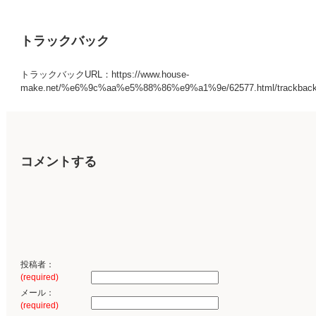
トラックバック
トラックバックURL：https://www.house-
make.net/%e6%9c%aa%e5%88%86%e9%a1%9e/62577.html/trackbac
コメントする
投稿者：
(required)
メール：
(required)