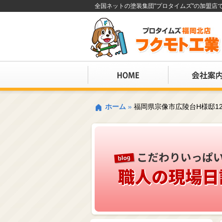
全国ネットの塗装集団"プロタイムズ"の加盟
ホーム
»
福岡県宗像市広陵台H様邸1