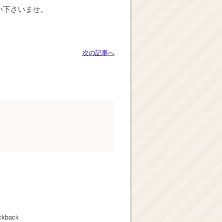
い下さいませ。
次の記事へ
ckback