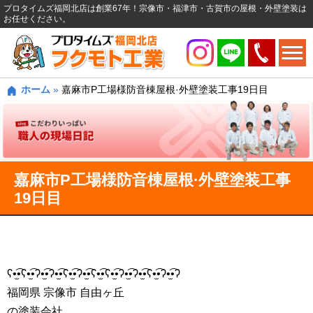
プロタイムズ福岡北店は創業67年！宗像市・福津市・古賀市の屋根・外壁塗装は
お任せください。
ホーム
»
嘉麻市P工場様防音棟屋根·外壁塗装工事19日目
嘉麻市P工場様防音棟屋根·外壁塗装工事
19日目
ʕ•̫͡•ʕ•̫͡•ʔ•̫͡•ʔ•̫͡•ʕ•̫͡•ʔ•̫͡•ʕ•̫͡•ʕ•̫͡•ʔ•̫͡•ʔ•̫͡•ʕ•̫͡•ʔ•̫͡•ʔ
福岡県 宗像市 自由ヶ丘
の塗装会社