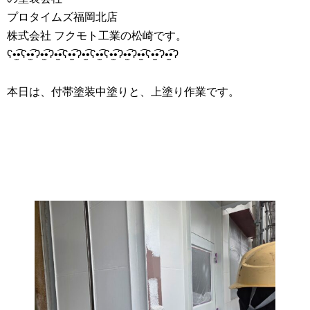
プロタイムズ福岡北店
株式会社 フクモト工業の松崎です。
ʕ•̫͡•ʕ•̫͡•ʔ•̫͡•ʔ•̫͡•ʕ•̫͡•ʔ•̫͡•ʕ•̫͡•ʕ•̫͡•ʔ•̫͡•ʔ•̫͡•ʕ•̫͡•ʔ•̫͡•ʔ
本日は、付帯塗装中塗りと、上塗り作業です。