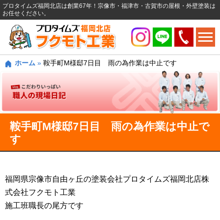
プロタイムズ福岡北店は創業67年！宗像市・福津市・古賀市の屋根・外壁塗装は
お任せください。
ホーム
»
鞍手町M様邸7日目 雨の為作業は中止です
鞍手町M様邸7日目 雨の為作業は中止で
す
福岡県宗像市自由ヶ丘の塗装会社プロタイムズ福岡北店株
式会社フクモト工業
施工班職長の尾方です