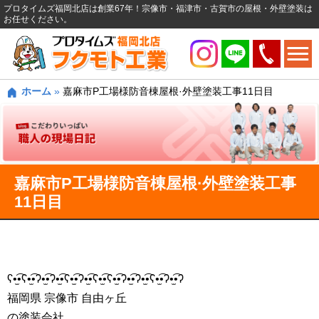
プロタイムズ福岡北店は創業67年！宗像市・福津市・古賀市の屋根・外壁塗装は
お任せください。
ホーム
»
嘉麻市P工場様防音棟屋根·外壁塗装工事11日目
嘉麻市P工場様防音棟屋根·外壁塗装工事
11日目
ʕ•̫͡•ʕ•̫͡•ʔ•̫͡•ʔ•̫͡•ʕ•̫͡•ʔ•̫͡•ʕ•̫͡•ʕ•̫͡•ʔ•̫͡•ʔ•̫͡•ʕ•̫͡•ʔ•̫͡•ʔ
福岡県 宗像市 自由ヶ丘
の塗装会社