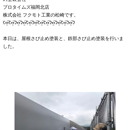
プロタイムズ福岡北店
株式会社 フクモト工業の松崎です。
ʕ•̫͡•ʕ•̫͡•ʔ•̫͡•ʔ•̫͡•ʕ•̫͡•ʔ•̫͡•ʕ•̫͡•ʕ•̫͡•ʔ•̫͡•ʔ•̫͡•ʕ•̫͡•ʔ•̫͡•ʔ
本日は、屋根さび止め塗装と、鉄部さび止め塗装を行いま
した。