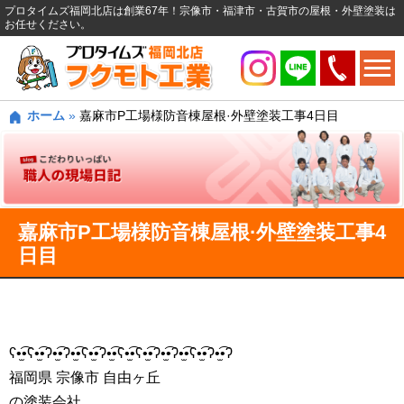
プロタイムズ福岡北店は創業67年！宗像市・福津市・古賀市の屋根・外壁塗装は
お任せください。
ホーム
»
嘉麻市P工場様防音棟屋根·外壁塗装工事4日目
嘉麻市P工場様防音棟屋根·外壁塗装工事4
日目
ʕ•̫͡•ʕ•̫͡•ʔ•̫͡•ʔ•̫͡•ʕ•̫͡•ʔ•̫͡•ʕ•̫͡•ʕ•̫͡•ʔ•̫͡•ʔ•̫͡•ʕ•̫͡•ʔ•̫͡•ʔ
福岡県 宗像市 自由ヶ丘
の塗装会社