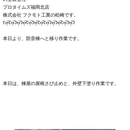
プロタイムズ福岡北店
株式会社 フクモト工業の松崎です。
ʕ•̫͡•ʕ•̫͡•ʔ•̫͡•ʔ•̫͡•ʕ•̫͡•ʔ•̫͡•ʕ•̫͡•ʕ•̫͡•ʔ•̫͡•ʔ•̫͡•ʕ•̫͡•ʔ•̫͡•ʔ
本日より、防音棟へと移り作業です。
本日は、棟屋の屋根さび止めと、外壁下塗り作業です。