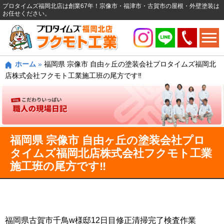
プロタイムズ福岡北店は創業67年！宗像市・福津市・古賀市の屋根・外壁塗装は
お任せください。
ホーム
»
福岡県 宗像市 自由ヶ丘の塗装会社プロタイムズ福岡北
店株式会社フクモト工業施工班の尾方です‼️
福岡県 宗像市 自由ヶ丘の塗装会社プロ
タイムズ福岡北店株式会社フクモト工業
施工班の尾方です‼️
福岡県古賀市千鳥w様邸12日目修正清掃完了検査作業