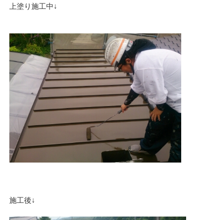
上塗り施工中↓
施工後↓