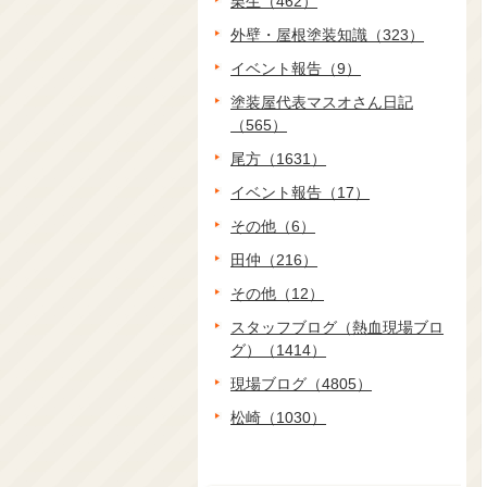
栗生（462）
外壁・屋根塗装知識（323）
イベント報告（9）
塗装屋代表マスオさん日記
（565）
尾方（1631）
イベント報告（17）
その他（6）
田仲（216）
その他（12）
スタッフブログ（熱血現場ブロ
グ）（1414）
現場ブログ（4805）
松崎（1030）