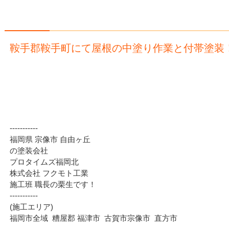
鞍手郡鞍手町にて屋根の中塗り作業と付帯塗装
‐‐‐‐‐‐‐‐‐‐‐
福岡県 宗像市 自由ヶ丘
の塗装会社
プロタイムズ福岡北
株式会社 フクモト工業
施工班 職長の栗生です！
‐‐‐‐‐‐‐‐‐‐‐
(施工エリア)
福岡市全域 糟屋郡 福津市 古賀市宗像市 直方市