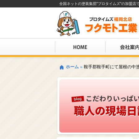
全国ネットの塗装集団"プロタイムズ"の加盟
ホーム
»
鞍手郡鞍手町にて屋根の中