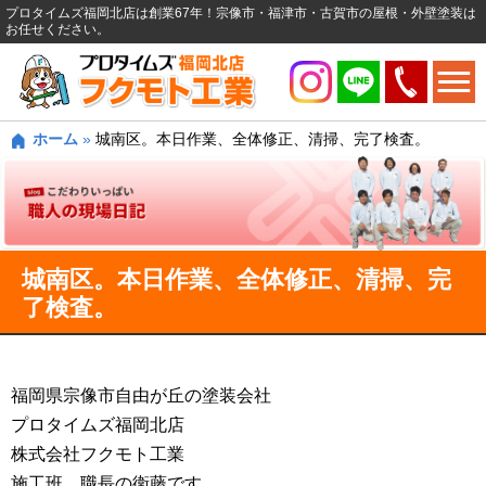
プロタイムズ福岡北店は創業67年！宗像市・福津市・古賀市の屋根・外壁塗装は
お任せください。
ホーム
»
城南区。本日作業、全体修正、清掃、完了検査。
城南区。本日作業、全体修正、清掃、完
了検査。
福岡県宗像市自由が丘の塗装会社
プロタイムズ福岡北店
株式会社フクモト工業
施工班、職長の衛藤です。