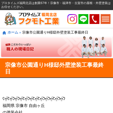
プロタイムズ福岡北店は創業67年！宗像市・福津市・古賀市の屋根・外壁塗装は
お任せください。
ホーム
»
宗像市公園通りH様邸外壁塗装工事最終日
宗像市公園通りH様邸外壁塗装工事最終
日
ʕ•̫͡•ʕ•̫͡•ʔ•̫͡•ʔ•̫͡•ʕ•̫͡•ʔ•̫͡•ʕ•̫͡•ʕ•̫͡•ʔ•̫͡•ʔ•̫͡•ʕ•̫͡•ʔ•̫͡•ʔ
福岡県 宗像市 自由ヶ丘
の塗装会社