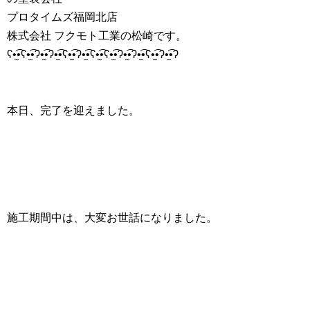
プロタイムズ福岡北店
株式会社 フクモト工業の松崎です。
ʕ•̫͡•ʕ•̫͡•ʔ•̫͡•ʔ•̫͡•ʕ•̫͡•ʔ•̫͡•ʕ•̫͡•ʕ•̫͡•ʔ•̫͡•ʔ•̫͡•ʕ•̫͡•ʔ•̫͡•ʔ
本日、完了を迎えました。
施工期間中は、大変お世話になりました。