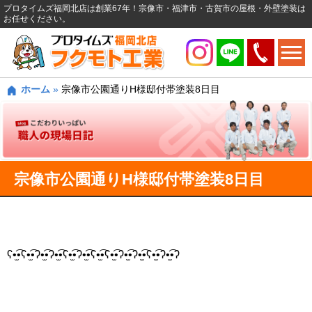
プロタイムズ福岡北店は創業67年！宗像市・福津市・古賀市の屋根・外壁塗装は
お任せください。
ホーム
»
宗像市公園通りH様邸付帯塗装8日目
宗像市公園通りH様邸付帯塗装8日目
ʕ•̫͡•ʕ•̫͡•ʔ•̫͡•ʔ•̫͡•ʕ•̫͡•ʔ•̫͡•ʕ•̫͡•ʕ•̫͡•ʔ•̫͡•ʔ•̫͡•ʕ•̫͡•ʔ•̫͡•ʔ