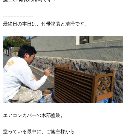
‐‐‐‐‐‐‐‐‐‐‐‐‐‐‐‐‐‐‐‐
最終日の本日は、付帯塗装と清掃です。
エアコンカバーの木部塗装。
塗っている最中に、ご施主様から