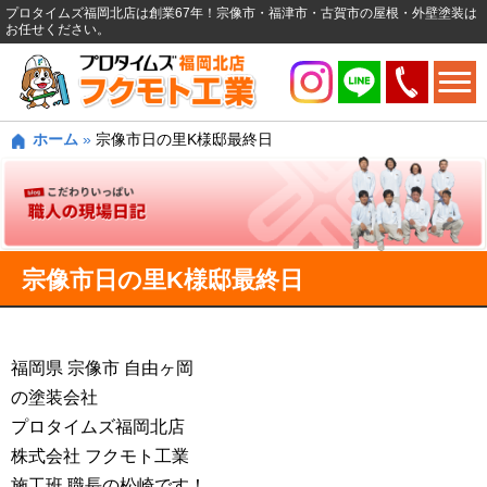
プロタイムズ福岡北店は創業67年！宗像市・福津市・古賀市の屋根・外壁塗装は
お任せください。
ホーム
»
宗像市日の里K様邸最終日
宗像市日の里K様邸最終日
福岡県 宗像市 自由ヶ岡
の塗装会社
プロタイムズ福岡北店
株式会社 フクモト工業
施工班 職長の松崎です！