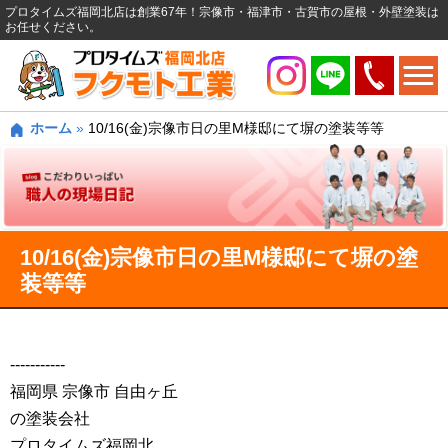
プロタイムズ福岡北店は創業67年！宗像市・福津市・古賀市の屋根・外壁塗装は
お任せください。
ホーム
»
10/16(金)宗像市日の里M様邸にて塀の塗装等等
10/16(金)宗像市日の里M様邸にて塀の塗
装等等
‐‐‐‐‐‐‐‐‐‐‐
福岡県 宗像市 自由ヶ丘
の塗装会社
プロタイムズ福岡北