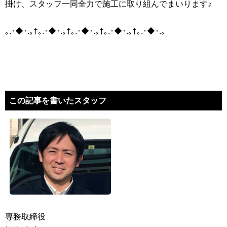
掛け、スタッフ一同全力で施工に取り組んでまいります♪
｡.･◆･.｡†｡.･◆･.｡†｡.･◆･.｡†｡.･◆･.｡†｡.･◆･.｡
この記事を書いたスタッフ
専務取締役