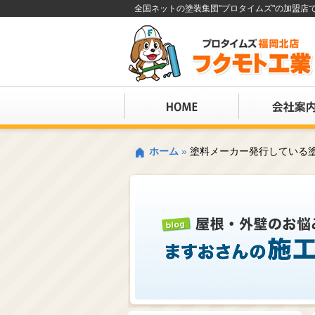
全国ネットの塗装集団"プロタイムズ"の加盟
ホーム
»
塗料メーカー発行している