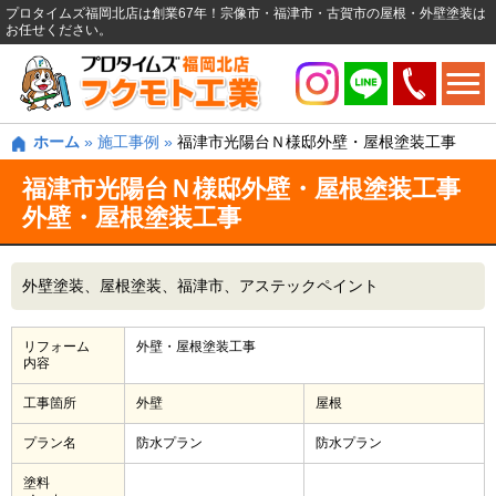
プロタイムズ福岡北店は創業67年！宗像市・福津市・古賀市の屋根・外壁塗装は
お任せください。
ホーム
»
施工事例
»
福津市光陽台Ｎ様邸外壁・屋根塗装工事
福津市光陽台Ｎ様邸外壁・屋根塗装工事
外壁・屋根塗装工事
外壁塗装
屋根塗装
福津市
アステックペイント
リフォーム
外壁・屋根塗装工事
内容
工事箇所
外壁
屋根
プラン名
防水プラン
防水プラン
塗料