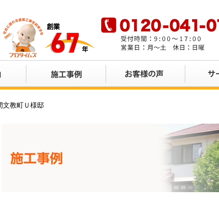
店です。宗像市・福津市・古賀市・福岡市の屋根・外壁塗装ならプロタイムズ福岡北
間文教町Ｕ様邸