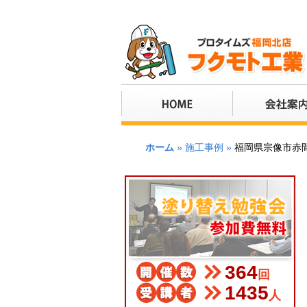
全国ネットの塗装集団"プロタイムズ"の加盟
ホーム
»
施工事例
»
福岡県宗像市赤
364
回
1435
人