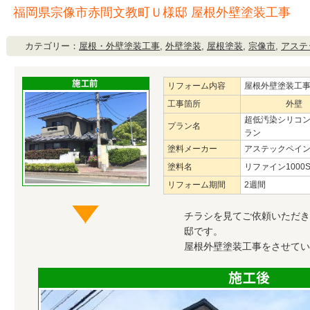
福岡県宗像市赤間文教町Ｕ様邸 屋根外壁塗装工事
カテゴリー：
屋根・外壁塗装工事
,
外壁塗装
,
屋根塗装
,
宗像市
,
アステ
リフォーム内容
屋根外壁塗装工
工事箇所
外壁
超低汚染シリコ
プラン名
ラン
塗料メーカー
アステックペイ
塗料名
リファイン1000S
リフォーム期間
2週間
チラシを見てご依頼いただき
邸です。
屋根外壁塗装工事をさせてい