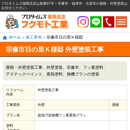
プロタイムズ福岡北店は創業67年！宗像市・福津市・古賀市の屋根・外壁塗装は
お任せください。
ホーム
»
施工事例
»
宗像市日の里Ｋ様邸
宗像市日の里Ｋ様邸 外壁塗装工事
屋根・外壁塗装工事
外壁塗装
宗像市
フッ素塗料
アステックペイント
遮熱塗料
無機プランの塗装
リフォーム
外壁塗装工事
内容
工事箇所
外壁
屋根
プラン名
超低汚染無機フッ素遮熱プラン
塗料
メーカー