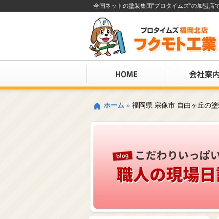
全国ネットの塗装集団"プロタイムズ"の加盟
ホーム
»
福岡県 宗像市 自由ヶ丘の