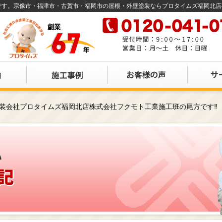
店です。宗像市・福津市・古賀市・福岡市の屋根・外壁塗装ならプロタイムズ福岡北
塗装会社プロタイムズ福岡北店株式会社フクモト工業施工班の尾方です‼️