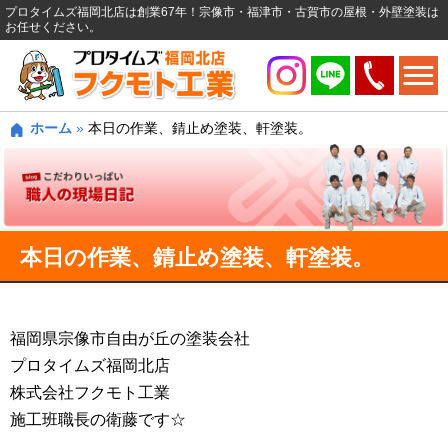
プロタイムズ福岡北店は創業67年！宗像市・福津市・古賀市の屋根・外壁塗装は
お任せください。
ホーム
»
本日の作業、錆止め塗装、軒塗装。
本日の作業、錆止め塗装、軒塗装。
福岡県宗像市自由が丘の塗装会社
プロタイムズ福岡北店
株式会社フクモト工業
施工班職長の衛藤です☆