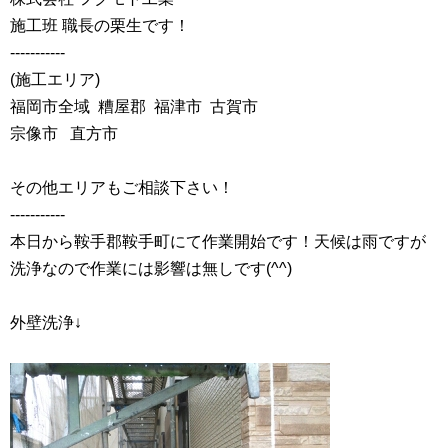
施工班 職長の栗生です！
‐‐‐‐‐‐‐‐‐‐‐
(施工エリア)
福岡市全域 糟屋郡 福津市 古賀市
宗像市 直方市
その他エリアもご相談下さい！
‐‐‐‐‐‐‐‐‐‐‐
本日から鞍手郡鞍手町にて作業開始です！天候は雨ですが
洗浄なので作業には影響は無しです(^^)
外壁洗浄↓