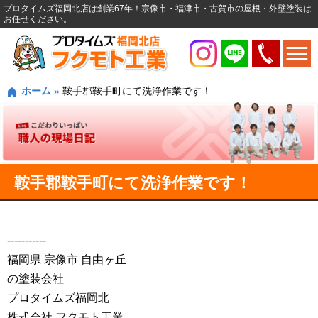
プロタイムズ福岡北店は創業67年！宗像市・福津市・古賀市の屋根・外壁塗装は
お任せください。
ホーム
»
鞍手郡鞍手町にて洗浄作業です！
鞍手郡鞍手町にて洗浄作業です！
‐‐‐‐‐‐‐‐‐‐‐
福岡県 宗像市 自由ヶ丘
の塗装会社
プロタイムズ福岡北
株式会社 フクモト工業