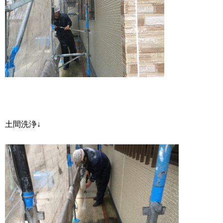
土間洗浄↓