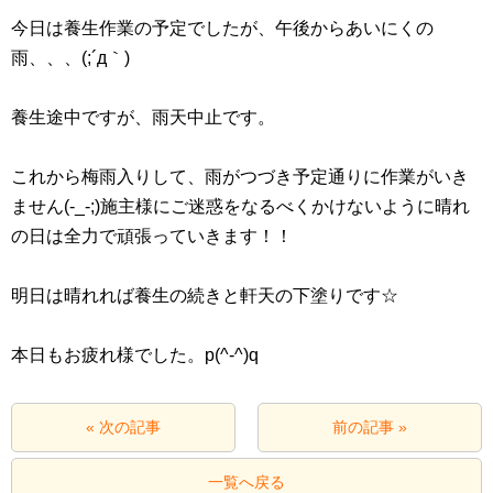
今日は養生作業の予定でしたが、午後からあいにくの
雨、、、(;´д｀)
養生途中ですが、雨天中止です。
これから梅雨入りして、雨がつづき予定通りに作業がいき
ません(-_-;)施主様にご迷惑をなるべくかけないように晴れ
の日は全力で頑張っていきます！！
明日は晴れれば養生の続きと軒天の下塗りです☆
本日もお疲れ様でした。p(^-^)q
« 次の記事
前の記事 »
一覧へ戻る