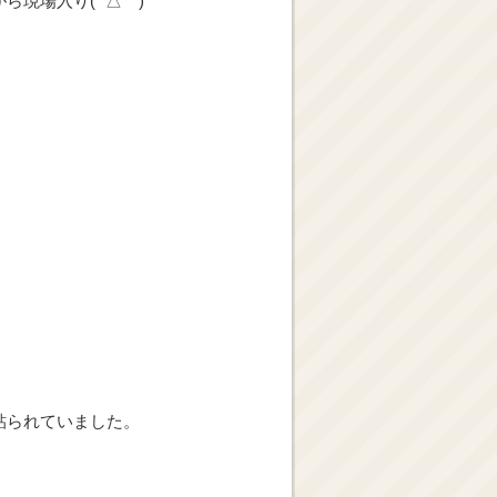
現場入り( ´△｀)
貼られていました。