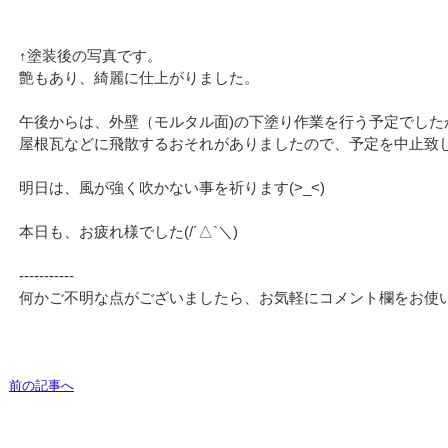
↑塗装後の写真です。
艶もあり、綺麗に仕上がりました。
午後からは、外壁（モルタル面)の下塗り作業を行う予定でした
屋根瓦などに飛散するおそれがありましたので、予定を中止致しました
明日は、風が強く吹かない事を祈ります(>_<)
本日も、お疲れ様でした(/´△`＼)
‐‐‐‐‐‐‐‐‐‐‐
何かご不明な点がございましたら、お気軽にコメント欄をお使
前の記事へ