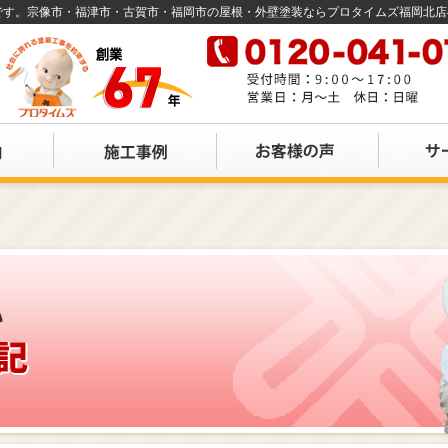
店です。宗像市・福津市・古賀市・福岡市の屋根・外壁塗装ならプロタイムズ福岡北