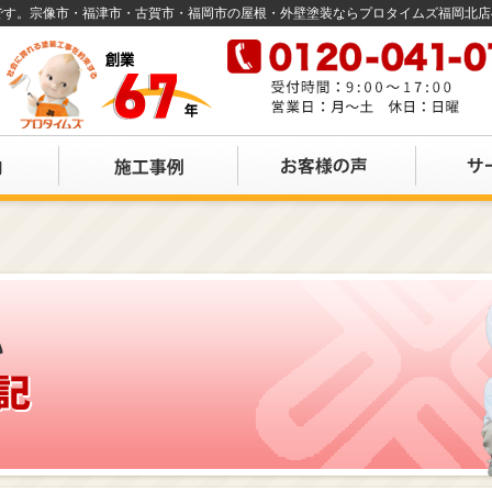
店です。宗像市・福津市・古賀市・福岡市の屋根・外壁塗装ならプロタイムズ福岡北