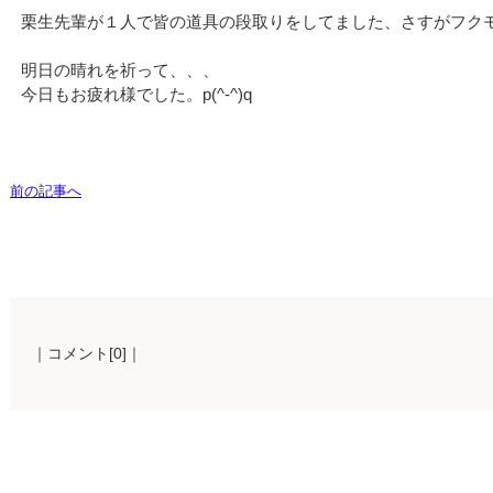
栗生先輩が１人で皆の道具の段取りをしてました、さすがフクモト
明日の晴れを祈って、、、
今日もお疲れ様でした。p(^-^)q
前の記事へ
｜コメント[0]｜