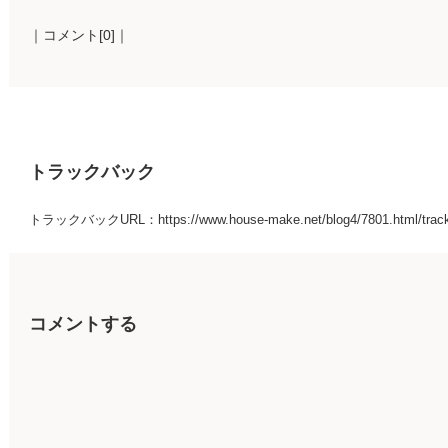
｜コメント[0]｜
トラックバック
トラックバックURL：https://www.house-make.net/blog4/7801.html/trac
コメントする