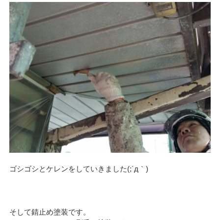
ゴシゴシとケレンをしていきました(;´д｀)
そして錆止め塗装です。