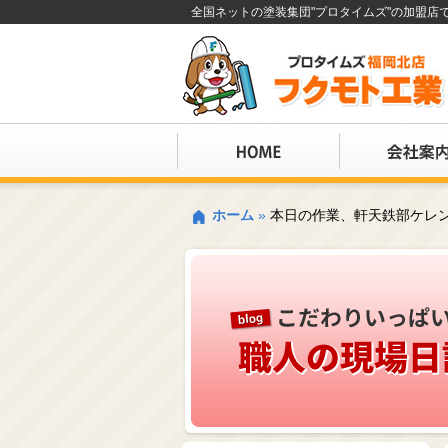
全国ネットの塗装集団"プロタイムズ"の加盟
ホーム
»
本日の作業、軒天鉄部ケレ