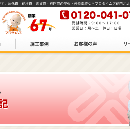
店です。宗像市・福津市・古賀市・福岡市の屋根・外壁塗装ならプロタイムズ福岡北