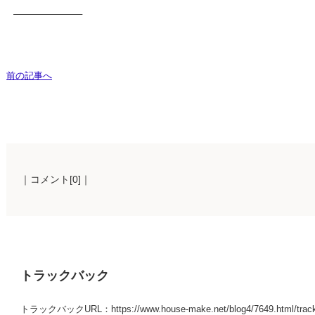
——————–
前の記事へ
｜コメント[0]｜
トラックバック
トラックバックURL：https://www.house-make.net/blog4/7649.html/trac