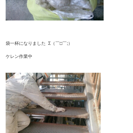
袋一杯になりました Σ（￣□￣;）
ケレン作業中