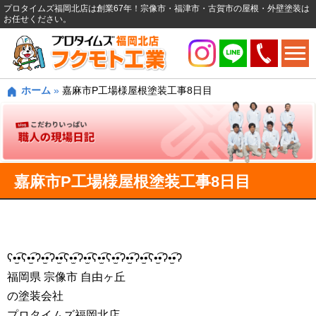
プロタイムズ福岡北店は創業67年！宗像市・福津市・古賀市の屋根・外壁塗装は
お任せください。
ホーム
»
嘉麻市P工場様屋根塗装工事8日目
嘉麻市P工場様屋根塗装工事8日目
ʕ•̫͡•ʕ•̫͡•ʔ•̫͡•ʔ•̫͡•ʕ•̫͡•ʔ•̫͡•ʕ•̫͡•ʕ•̫͡•ʔ•̫͡•ʔ•̫͡•ʕ•̫͡•ʔ•̫͡•ʔ
福岡県 宗像市 自由ヶ丘
の塗装会社
プロタイムズ福岡北店