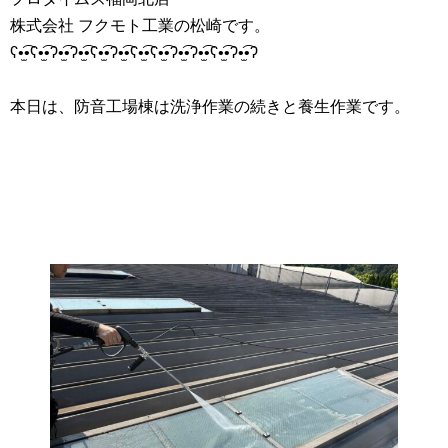
株式会社 フクモト工業の松崎です。
ʕ•̫͡•ʕ•̫͡•ʔ•̫͡•ʔ•̫͡•ʕ•̫͡•ʔ•̫͡•ʕ•̫͡•ʕ•̫͡•ʔ•̫͡•ʔ•̫͡•ʕ•̫͡•ʔ•̫͡•ʔ
本日は、防音工場棟は洗浄作業の続きと養生作業です。