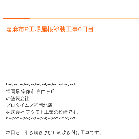
嘉麻市P工場屋根塗装工事6日目
ʕ•̫͡•ʕ•̫͡•ʔ•̫͡•ʔ•̫͡•ʕ•̫͡•ʔ•̫͡•ʕ•̫͡•ʕ•̫͡•ʔ•̫͡•ʔ•̫͡•ʕ•̫͡•ʔ•̫͡•ʔ
福岡県 宗像市 自由ヶ丘
の塗装会社
プロタイムズ福岡北店
株式会社 フクモト工業の松崎です。
ʕ•̫͡•ʕ•̫͡•ʔ•̫͡•ʔ•̫͡•ʕ•̫͡•ʔ•̫͡•ʕ•̫͡•ʕ•̫͡•ʔ•̫͡•ʔ•̫͡•ʕ•̫͡•ʔ•̫͡•ʔ
本日も、引き続きさび止め吹き付け工事です。