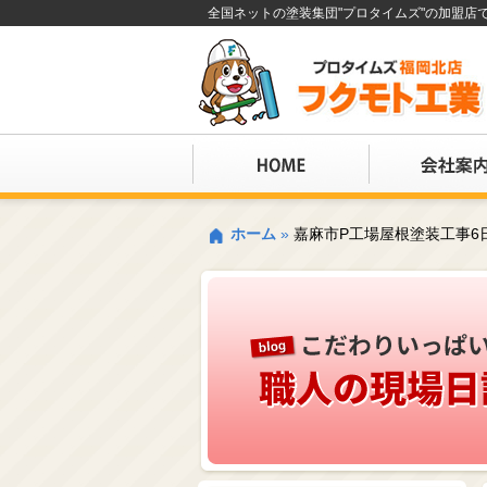
全国ネットの塗装集団"プロタイムズ"の加盟
ホーム
»
嘉麻市P工場屋根塗装工事6