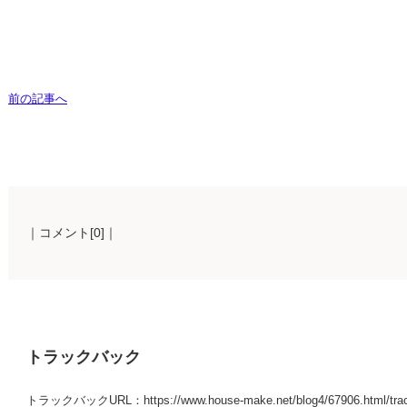
前の記事へ
｜コメント[0]｜
トラックバック
トラックバックURL：https://www.house-make.net/blog4/67906.html/tra