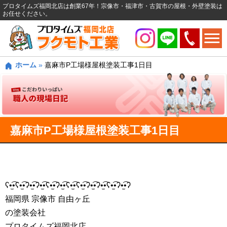
プロタイムズ福岡北店は創業67年！宗像市・福津市・古賀市の屋根・外壁塗装は
お任せください。
ホーム
»
嘉麻市P工場様屋根塗装工事1日目
嘉麻市P工場様屋根塗装工事1日目
ʕ•̫͡•ʕ•̫͡•ʔ•̫͡•ʔ•̫͡•ʕ•̫͡•ʔ•̫͡•ʕ•̫͡•ʕ•̫͡•ʔ•̫͡•ʔ•̫͡•ʕ•̫͡•ʔ•̫͡•ʔ
福岡県 宗像市 自由ヶ丘
の塗装会社
プロタイムズ福岡北店