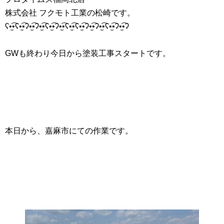
株式会社 フクモト工業の松崎です。
ʕ•̫͡•ʕ•̫͡•ʔ•̫͡•ʔ•̫͡•ʕ•̫͡•ʔ•̫͡•ʕ•̫͡•ʕ•̫͡•ʔ•̫͡•ʔ•̫͡•ʕ•̫͡•ʔ•̫͡•ʔ
GWも終わり今日から塗装工事スタートです。
本日から、嘉麻市にての作業です。