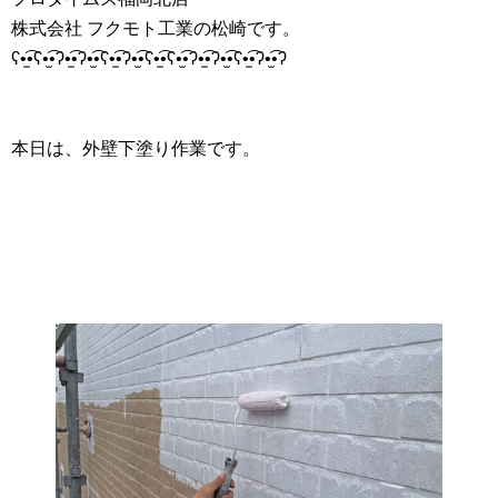
株式会社 フクモト工業の松崎です。
ʕ•̫͡•ʕ•̫͡•ʔ•̫͡•ʔ•̫͡•ʕ•̫͡•ʔ•̫͡•ʕ•̫͡•ʕ•̫͡•ʔ•̫͡•ʔ•̫͡•ʕ•̫͡•ʔ•̫͡•ʔ
本日は、外壁下塗り作業です。