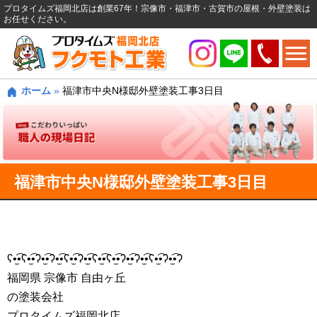
プロタイムズ福岡北店は創業67年！宗像市・福津市・古賀市の屋根・外壁塗装は
お任せください。
ホーム
»
福津市中央N様邸外壁塗装工事3日目
福津市中央N様邸外壁塗装工事3日目
ʕ•̫͡•ʕ•̫͡•ʔ•̫͡•ʔ•̫͡•ʕ•̫͡•ʔ•̫͡•ʕ•̫͡•ʕ•̫͡•ʔ•̫͡•ʔ•̫͡•ʕ•̫͡•ʔ•̫͡•ʔ
福岡県 宗像市 自由ヶ丘
の塗装会社
プロタイムズ福岡北店