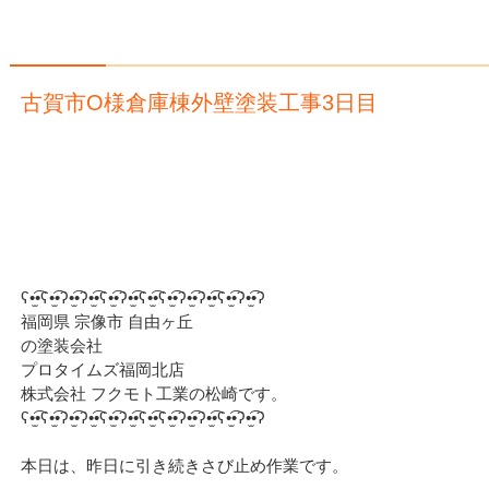
古賀市O様倉庫棟外壁塗装工事3日目
ʕ•̫͡•ʕ•̫͡•ʔ•̫͡•ʔ•̫͡•ʕ•̫͡•ʔ•̫͡•ʕ•̫͡•ʕ•̫͡•ʔ•̫͡•ʔ•̫͡•ʕ•̫͡•ʔ•̫͡•ʔ
福岡県 宗像市 自由ヶ丘
の塗装会社
プロタイムズ福岡北店
株式会社 フクモト工業の松崎です。
ʕ•̫͡•ʕ•̫͡•ʔ•̫͡•ʔ•̫͡•ʕ•̫͡•ʔ•̫͡•ʕ•̫͡•ʕ•̫͡•ʔ•̫͡•ʔ•̫͡•ʕ•̫͡•ʔ•̫͡•ʔ
本日は、昨日に引き続きさび止め作業です。