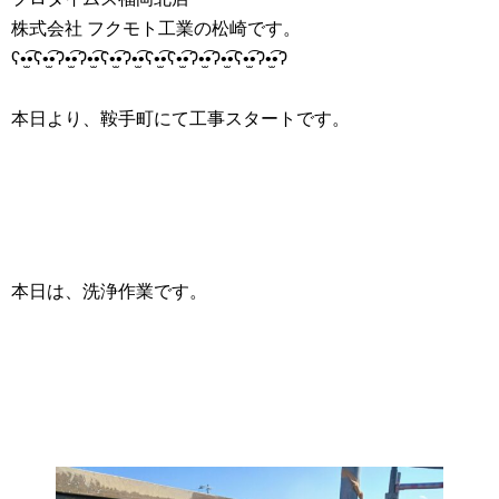
株式会社 フクモト工業の松崎です。
ʕ•̫͡•ʕ•̫͡•ʔ•̫͡•ʔ•̫͡•ʕ•̫͡•ʔ•̫͡•ʕ•̫͡•ʕ•̫͡•ʔ•̫͡•ʔ•̫͡•ʕ•̫͡•ʔ•̫͡•ʔ
本日より、鞍手町にて工事スタートです。
本日は、洗浄作業です。