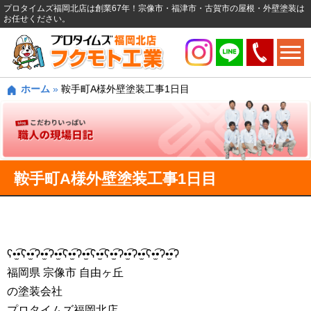
プロタイムズ福岡北店は創業67年！宗像市・福津市・古賀市の屋根・外壁塗装は
お任せください。
ホーム
»
鞍手町A様外壁塗装工事1日目
鞍手町A様外壁塗装工事1日目
ʕ•̫͡•ʕ•̫͡•ʔ•̫͡•ʔ•̫͡•ʕ•̫͡•ʔ•̫͡•ʕ•̫͡•ʕ•̫͡•ʔ•̫͡•ʔ•̫͡•ʕ•̫͡•ʔ•̫͡•ʔ
福岡県 宗像市 自由ヶ丘
の塗装会社
プロタイムズ福岡北店