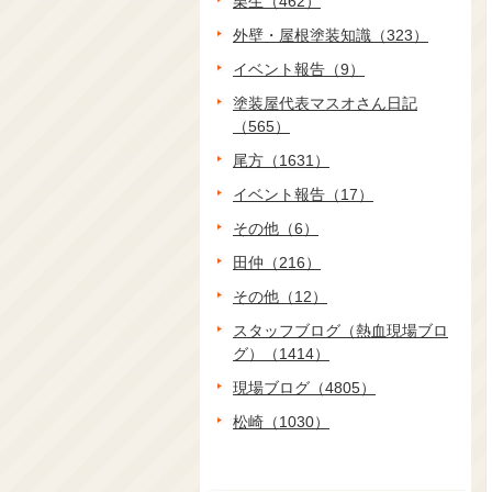
栗生（462）
外壁・屋根塗装知識（323）
イベント報告（9）
塗装屋代表マスオさん日記
（565）
尾方（1631）
イベント報告（17）
その他（6）
田仲（216）
その他（12）
スタッフブログ（熱血現場ブロ
グ）（1414）
現場ブログ（4805）
松崎（1030）