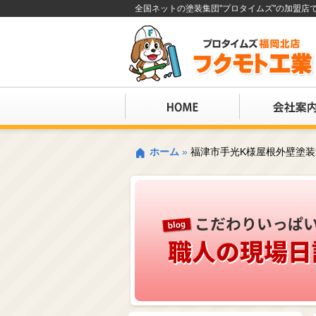
全国ネットの塗装集団"プロタイムズ"の加盟
ホーム
»
福津市手光K様屋根外壁塗装