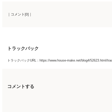
｜コメント[0]｜
トラックバック
トラックバックURL：https://www.house-make.net/blog4/52623.html/tra
コメントする