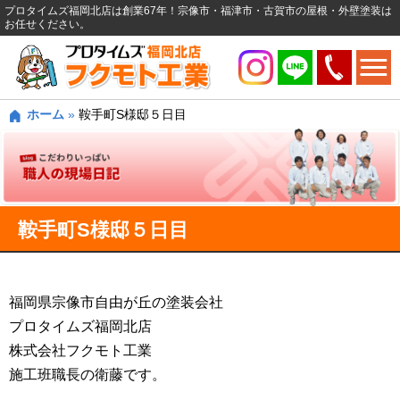
プロタイムズ福岡北店は創業67年！宗像市・福津市・古賀市の屋根・外壁塗装は
お任せください。
ホーム
»
鞍手町S様邸５日目
鞍手町S様邸５日目
福岡県宗像市自由が丘の塗装会社
プロタイムズ福岡北店
株式会社フクモト工業
施工班職長の衛藤です。