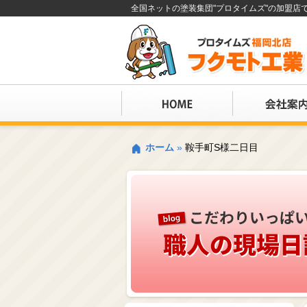
全国ネットの塗装集団"プロタイムズ"の加盟
ホーム
»
鞍手町S様二日目