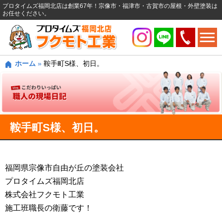
プロタイムズ福岡北店は創業67年！宗像市・福津市・古賀市の屋根・外壁塗装は
お任せください。
ホーム
»
鞍手町S様、初日。
鞍手町S様、初日。
福岡県宗像市自由が丘の塗装会社
プロタイムズ福岡北店
株式会社フクモト工業
施工班職長の衛藤です！