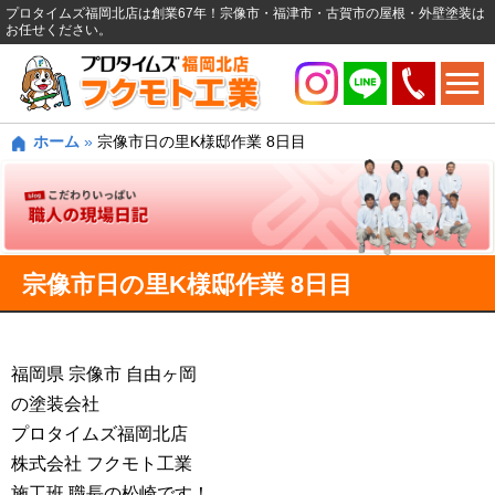
プロタイムズ福岡北店は創業67年！宗像市・福津市・古賀市の屋根・外壁塗装は
お任せください。
ホーム
»
宗像市日の里K様邸作業 8日目
宗像市日の里K様邸作業 8日目
福岡県 宗像市 自由ヶ岡
の塗装会社
プロタイムズ福岡北店
株式会社 フクモト工業
施工班 職長の松崎です！