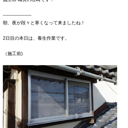
‐‐‐‐‐‐‐‐‐‐‐‐‐‐‐‐‐‐‐‐
朝、夜が段々と寒くなって来ましたね！
2日目の本日は、養生作業です。
（施工前)