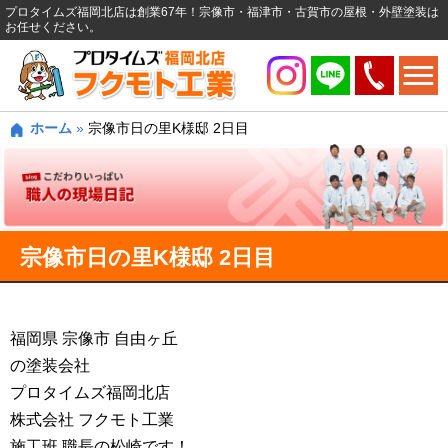
プロタイムズ福岡北店は創業67年！宗像市・福津市・古賀市の屋根・外壁塗装は
お任せください。
ホーム
»
宗像市日の里K様邸 2日目
宗像市日の里K様邸 2日目
福岡県 宗像市 自由ヶ丘
の塗装会社
プロタイムズ福岡北店
株式会社 フクモト工業
施工班 職長の松崎です！